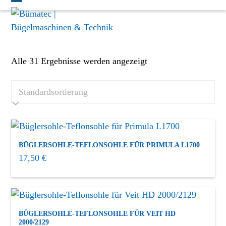
Skip
Open
Close
to
mobile
mobile
content
menu
menu
Alle 31 Ergebnisse werden angezeigt
Kategorien
Aktion
(7)
Alle Produkte
(13)
Atelier & Haus Gerät
(18)
BÜGLERSOHLE-TEFLONSOHLE FÜR PRIMULA L1700
Bügeltische
(12)
17,50
€
Dampferzeuger
(11)
Dental-Dampfstrahler
(1)
BÜGLERSOHLE-TEFLONSOHLE FÜR VEIT HD
Detachiertische und Kabinen
(3)
2000/2129