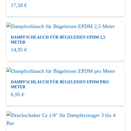
17,50
€
Ersatzteile / Zubehör
Finishgeräte
(6)
Fixierpressen
(3)
DAMPFSCHLAUCH FÜR BÜGELEISEN EPDM 2,5
METER
Gardinenbügeltische
(2)
14,95
€
Gebrauchtmaschinen
(3)
Industrie Bügeleisen
(5)
Mangel für Tisch und Flachwäsche
(3)
DAMPFSCHLAUCH FÜR BÜGELEISEN EPDM PRO
METER
Steamer
(2)
6,95
€
Trockenschränke und Ozonkabinen
(2)
Waschmaschinen/ Trockner
(6)