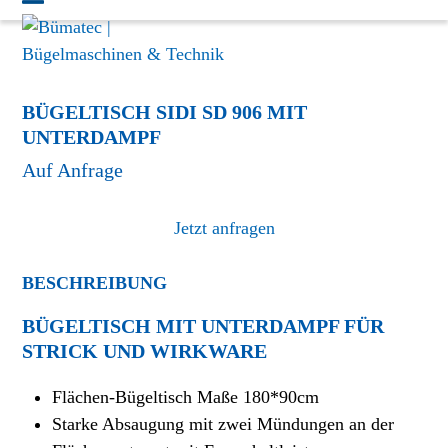
Skip
Open
Close
to
mobile
mobile
content
menu
menu
BÜGELTISCH SIDI SD 906 MIT
UNTERDAMPF
Jetzt anfragen
BESCHREIBUNG
BÜGELTISCH MIT UNTERDAMPF FÜR
STRICK UND WIRKWARE
Flächen-Bügeltisch Maße 180*90cm
Starke Absaugung mit zwei Mündungen an der