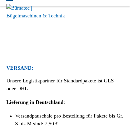
Skip
Open
Close
to
mobile
mobile
content
menu
menu
VERSAND:
Unsere Logistikpartner für Standardpakete ist GLS
oder DHL.
Lieferung in Deutschland
:
Versandpauschale pro Bestellung für Pakete bis Gr.
S bis M sind: 7,50 €