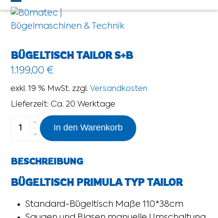
Skip
Open
Close
to
mobile
mobile
content
menu
menu
BÜGELTISCH TAILOR S+B
1.199,00
€
exkl. 19 % MwSt.
zzgl.
Versandkosten
Lieferzeit:
Ca. 20 Werktage
Bügeltisch
Alternative:
In den Warenkorb
Tailor
S+B
BESCHREIBUNG
Menge
BÜGELTISCH PRIMULA TYP TAILOR
Standard-Bügeltisch Maße 110*38cm
Saugen und Blasen manuelle Umschaltung