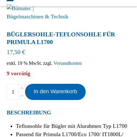
Skip
Open
Close
to
mobile
mobile
content
menu
menu
BÜGLERSOHLE-TEFLONSOHLE FÜR
PRIMULA L1700
17,50
€
exkl. 19 % MwSt.
zzgl.
Versandkosten
9 vorrätig
Büglersohle-
In den Warenkorb
Teflonsohle
für
Primula
BESCHREIBUNG
L1700
Teflonsohle für Bügler mit Alurahmen Typ L1700
Menge
Passend für Primula L1700/Eco 1700/ IT1800L/