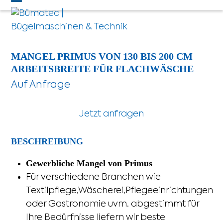
Skip
Open
Close
to
mobile
mobile
content
menu
menu
MANGEL PRIMUS VON 130 BIS 200 CM
ARBEITSBREITE FÜR FLACHWÄSCHE
Jetzt anfragen
Alternative:
BESCHREIBUNG
Gewerbliche Mangel von Primus
Für verschiedene Branchen wie
Textilpflege,Wäscherei,Pflegeeinrichtungen
oder Gastronomie uvm. abgestimmt für
Ihre Bedürfnisse liefern wir beste